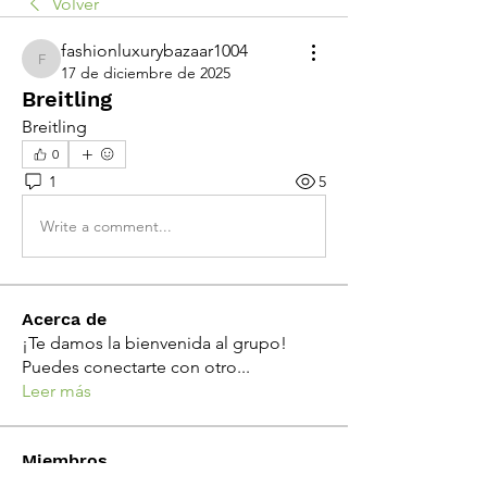
Volver
fashionluxurybazaar1004
fashionluxurybazaar1004
17 de diciembre de 2025
Breitling
Breitling
0
1
5
Write a comment...
Acerca de
¡Te damos la bienvenida al grupo!
Puedes conectarte con otro
...
Leer más
Miembros