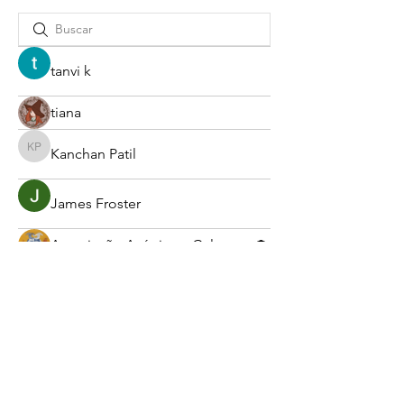
tanvi k
tiana
Kanchan Patil
Kanchan Patil
James Froster
Associação Artística e Cultural Mindelact
fashionluxurybazaar1004
fashionluxurybazaar1004
dilonakiovana
dilonakiovana
webep14754
webep14754
henchludwig2
henchludwig2