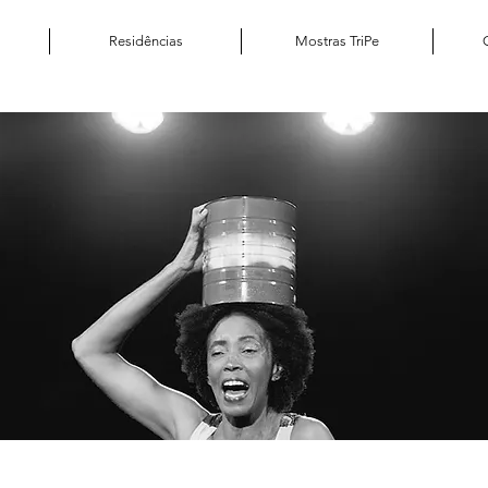
Residências
Mostras TriPe