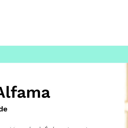
Alfama
de