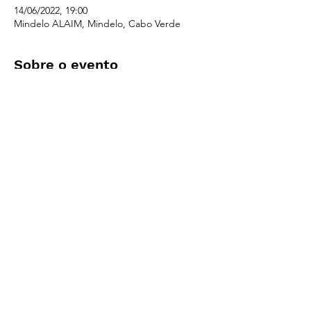
14/06/2022, 19:00
Mindelo ALAIM, Mindelo, Cabo Verde
Sobre o evento
Sessão pública para apresentação do 
projeto Tri*Pé na cidade do Mindelo, com a 
presença de representantes da Associação 
Mindelact. Serão apresentadas as 
atividades para 2022 e lançado o novo site 
do projeto. 
Compartilhar este evento