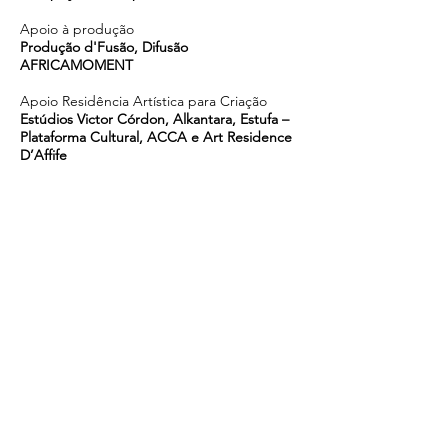
Apoio à produção
Produção d'Fusão, Difusão
AFRICAMOMENT
Apoio Residência Artística para Criação
Estúdios Victor Córdon, Alkantara, Estufa –
Plataforma Cultural, ACCA e Art Residence
D’Affife
Apoio à criação
Embaixada de Angola em Cabo-Verde
Agradecimentos
Presidência da República de Cabo-Verde,
Fundação Amílcar Cabral
Djam Neguim
Praia - Cabo Verde
Bruno Amarante, também conhecido